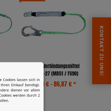
KONTAKT ZU UNS!
ttel
Funcke Verbindungsmittel
MB51)
Typ BFD-27 (MB51 / FS90)
 Cookies lassen sich in
€
*
83,30 € -
86,87 €
*
hren Einkauf benötigt.
ndere dienen vor allem
Cookies werden durch 2
ollen.