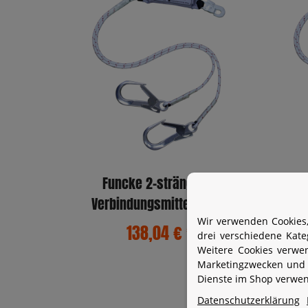
Funcke 2-strängiges
Verbindungsmittel Typ Y-
Ve
BFD-SK12 1,5m (MB51/FS90)
BFD
Wir verwenden Cookies,
138,04 €
*
drei verschiedene Kat
Weitere Cookies verwe
Marketingzwecken und 
Dienste im Shop verwend
Datenschutzerklärung