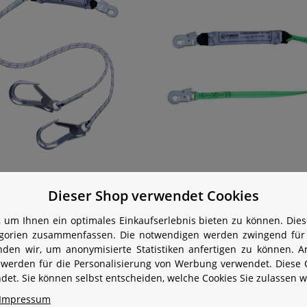
Funcke 2-strängiges
Funcke Verbindungsmi
Dieser Shop verwendet Cookies
rbindungsmittel Typ Y-
Typ BFD-27 ( MB51-
-SK12 2,0m (MB51/FS90)
 um Ihnen ein optimales Einkaufserlebnis bieten zu können. Diese
142,80 €
*
56,53 € -
60,10 
egorien zusammenfassen. Die notwendigen werden zwingend für I
nden wir, um anonymisierte Statistiken anfertigen zu können. A
werden für die Personalisierung von Werbung verwendet. Diese 
et. Sie können selbst entscheiden, welche Cookies Sie zulassen w
Impressum