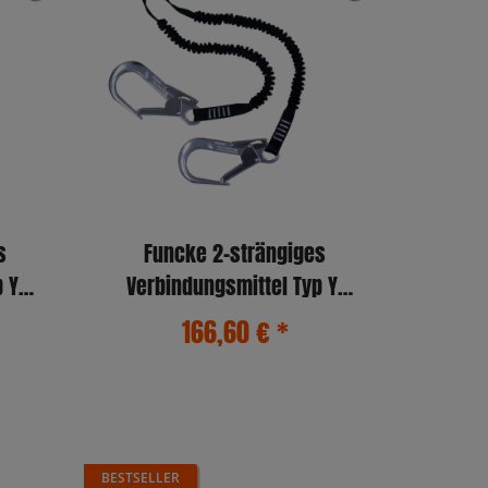
s
Funcke 2-strängiges
 Y-
Verbindungsmittel Typ Y-
S90)
BFD-FLEX 2,0m (MB51/FS90)
166,60 €
*
BESTSELLER