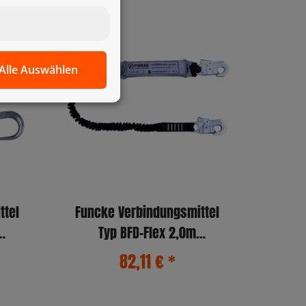
Alle Auswählen
ttel
Funcke Verbindungsmittel
Typ BFD-Flex 2,0m
(MB51/MB51)
82,11 €
*