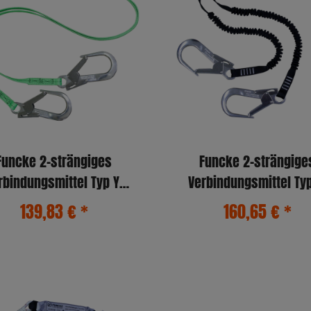
Funcke 2-strängiges
Funcke 2-strängige
rbindungsmittel Typ Y-
Verbindungsmittel Typ
D-27 2,0m (MB51/FS90)
BFD-FLEX 1,5m (MB51/F
139,83 €
*
160,65 €
*