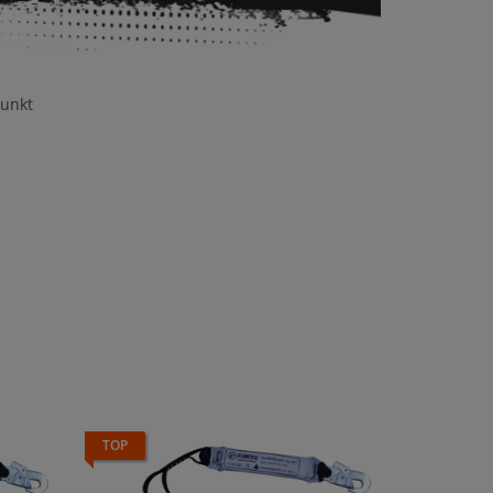
punkt
TOP