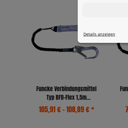
Details anzeigen
Funcke Verbindungsmittel
Fun
Typ BFD-Flex 1,5m
(MB51/FS90)
105,91 € -
108,89 €
*