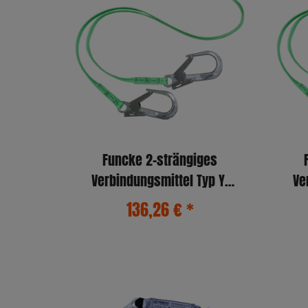
Funcke 2-strängiges
Verbindungsmittel Typ Y-
Ve
BFD-27 1,5m (MB51/FS90)
BF
136,26 €
*