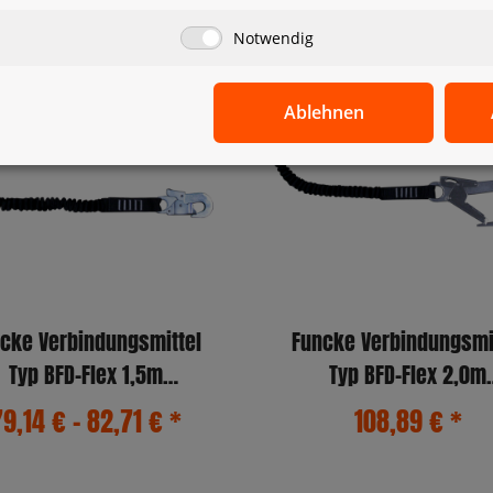
Notwendig
Ablehnen
cke Verbindungsmittel
Funcke Verbindungsmi
Typ BFD-Flex 1,5m
Typ BFD-Flex 2,0m
(MB51/MB51)
(MB51/FS90)
79,14 € -
82,71 €
*
108,89 €
*