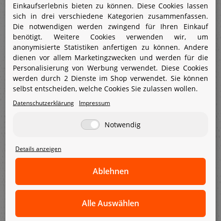
Einkaufserlebnis bieten zu können. Diese Cookies lassen
Funcke Einhandkarabinerhaken Typ MB51
sich in drei verschiedene Kategorien zusammenfassen.
Die notwendigen werden zwingend für Ihren Einkauf
- geprüft nach EN362:2004 Klasse T
benötigt. Weitere Cookies verwenden wir, um
- Verschluss zweifach gesichert
anonymisierte Statistiken anfertigen zu können. Andere
- aus Stahl, verzinkt
dienen vor allem Marketingzwecken und werden für die
- Öffnung 18mm
Personalisierung von Werbung verwendet. Diese Cookies
- Länge 130mm
werden durch 2 Dienste im Shop verwendet. Sie können
- Gewicht 240g
selbst entscheiden, welche Cookies Sie zulassen wollen.
Datenschutzerklärung
Impressum
Hinweis :
Jegliche PSA gegen Absturzsicherung als auch Leitern,
Notwendig
bedarf einer jährlichen sachkundigen Überprüfung!
Diese Prüfungen führen wir gern für Sie aus!
Details anzeigen
Desweitern können wir Ihre Projekte bezüglich
Ablehnen
Absturzsicherung so wohl im Innen als auch im
Außenbereich für Sie Planen- Montieren und
Wartungen durchführen!
Alle Auswählen
Alle unser Projekte werden durch fachkundiges,
geschultes und geprüftes Personal ausgeführt und für